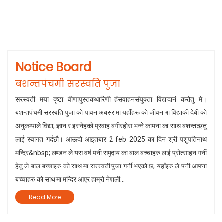
Notice Board
बशन्तपंचमी सरस्वति पुजा
सरस्वती मया दृष्टा वीणापुस्तकधारिणी हंसवाहनसंयुक्ता विद्यादानं करोतु मे।
बशन्तपंचमी सरस्वति पुजा को पावन अबसर मा यहाँहरू को जीवन मा विद्याकी देबी को
अनुकम्पाले विद्या, ज्ञान र इस्नेहको प्रवाह बगीरहोस भन्ने कामना का साथ बशन्तऋतु
लाई स्वागत गर्दछौ। आऊदो आइतबार 2 feb 2025 का दिन श्री पशुपतिनाथ
मन्दिर&nbsp; लण्डन ले यस वर्ष पनी समुदाय का बाल बच्चाहरु लाई प्रोत्साहन गर्नी
हेतु ले बाल बच्चाहरु को साथ मा सरस्वती पुजा गर्नी भएको छ, यहाँहरु ले पनी आफ्ना
बच्चाहरु को साथ मा मन्दिर आएर हाम्रो नेपाली...
Read More